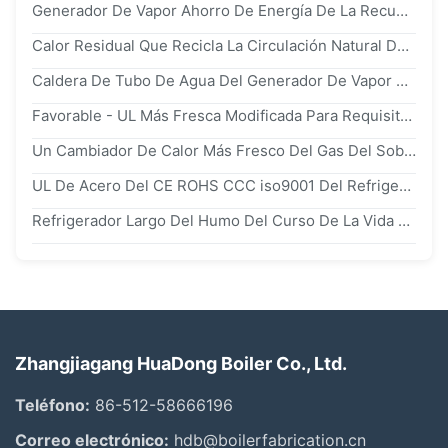
Generador De Vapor Ahorro De Energía De La Recuperación De Calor De HRSG, Caldera De Recuperación De Calor Residual
Calor Residual Que Recicla La Circulación Natural Del Generador De Vapor De La Recuperación De Calor De HRSG
Caldera De Tubo De Agua Del Generador De Vapor De La Recuperación De Calor Del Calor Residual HRSG De 5t -130t
Favorable - UL Más Fresca Modificada Para Requisitos Particulares Ambiente Del CE ROHS CCC iso9001 Del Humo
Un Cambiador De Calor Más Fresco Del Gas Del Sobrecalentador De Acero Inoxidable Y Del Recalentador Para La Industria
UL De Acero Del CE ROHS CCC iso9001 Del Refrigerador Del Humo Del Intercambio Del Calor Residual De Carbono
Refrigerador Largo Del Humo Del Curso De La Vida Para El Uso De Sequía O De Enfriamiento De Diversos Equipos
Zhangjiagang HuaDong Boiler Co., Ltd.
Teléfono:
86-512-58666196
Correo electrónico:
hdb@boilerfabrication.cn