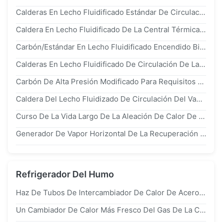
Calderas En Lecho Fluidificado Estándar De Circulación De La Biomasa De ASME, Caldera De Agua Caliente Eléctrica
Caldera En Lecho Fluidificado De La Central Térmica De Carbón De Circulación 130t/H Con La Circulación Natural
Carbón/Estándar En Lecho Fluidificado Encendido Biomasa De La Caldera ASME De Circulación De La Caldera De CFB
Calderas En Lecho Fluidificado De Circulación De La Eficacia Termal CFB, Biomasa Del Carbón De La Caldera De Agua Caliente Encendida
Carbón De Alta Presión Modificado Para Requisitos Particulares De La Caldera De Vapor Del Lecho Fluidizado De Circulación Encendido
Caldera Del Lecho Fluidizado De Circulación Del Vapor CFB Para La Central Eléctrica Industrial 75 T/H
Curso De La Vida Largo De La Aleación De Calor De La Recuperación Del Generador Industrial Y Para Uso General Del Sistema
Generador De Vapor Horizontal De La Recuperación De Calor Del Estilo HRSG Con Alta Durabilidad
Refrigerador Del Humo
Haz De Tubos De Intercambiador De Calor De Acero Inoxidable tp309s Para Refinería De Petróleo
Un Cambiador De Calor Más Fresco Del Gas De La Caldera De ASME Para El Carbono De La Central Eléctrica/El Acero Inoxidable