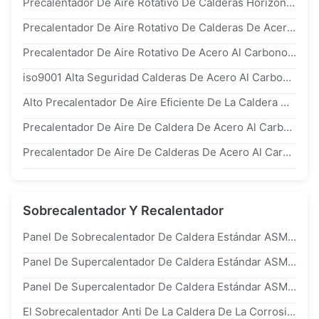
Precalentador De Aire Rotativo De Calderas Horizontales De Acero Al Carbono Con Buena Eficiencia
Precalentador De Aire Rotativo De Calderas De Acero Al Carbono Con Estructura Compacta
Precalentador De Aire Rotativo De Acero Al Carbono De Buen Sellado En La Caldera De La Estación De La Planta
iso9001 Alta Seguridad Calderas De Acero Al Carbono Precalentador De Aire Que Reduce La Pérdida De Calor
Alto Precalentador De Aire Eficiente De La Caldera Circulado Naturalmente Para El Estándar De La Central Eléctrica ASME
Precalentador De Aire De Caldera De Acero Al Carbono De Alta Seguridad Que Mejora El Rendimiento De La Caldera
Precalentador De Aire De Calderas De Acero Al Carbono De Diseño Personalizado Con Alto Rendimiento
Sobrecalentador Y Recalentador
Panel De Sobrecalentador De Caldera Estándar ASME / Serpentín De Sobrecalentador Para Calderas De Vapor Industriales sa213 t11, t12, t22, t91, 12Cr1MoVG, 15crmog
Panel De Supercalentador De Caldera Estándar ASME / Bobina De Supercalentador Para Caldera De Central Eléctrica sa213 t11, t12, t22, t91, 12Cr1MoVG, 15crmog
Panel De Supercalentador De Caldera Estándar ASME / Bobina De Supercalentador Para Caldera De Central Eléctrica
El Sobrecalentador Anti De La Caldera De La Corrosión Y El Tubo Inconsútil Del Recalentador Arrolla Para La Central Eléctrica