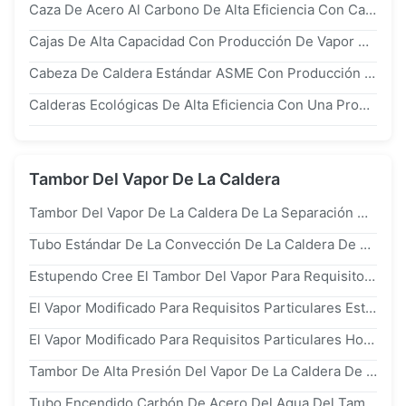
Caza De Acero Al Carbono De Alta Eficiencia Con Cabecera De Manifold Con Producción De Vapor De 20 T/H Y Garantía De 5 Años
Cajas De Alta Capacidad Con Producción De Vapor Máxima De 20 T/H Y 5 Años De Garantía De Componentes Principales
Cabeza De Caldera Estándar ASME Con Producción De Vapor Máxima De 20 T/H Y Garantía De 5 Años Para Los Componentes Principales
Calderas Ecológicas De Alta Eficiencia Con Una Producción De Vapor Máxima De 20 T/H Y Una Garantía De 1 Año
Tambor Del Vapor De La Caldera
Tambor Del Vapor De La Caldera De La Separación Del Agua Del Combustible Sólido De La Central Eléctrica
Tubo Estándar De La Convección De La Caldera De ASME Montado Con El Tambor Del Vapor
Estupendo Cree El Tambor Del Vapor Para Requisitos Particulares Para El Acero De Aleación De La Caldera De Cfb De La Central Eléctrica
El Vapor Modificado Para Requisitos Particulares Estilo Horizontal De La Caldera Teclea Respetuoso Del Medio Ambiente
El Vapor Modificado Para Requisitos Particulares Horizontal De La Caldera Teclea Tiempos Ahorros De Energía De La Vida De Largo
Tambor De Alta Presión Del Vapor De La Caldera De Circulación Natural
Tubo Encendido Carbón De Acero Del Agua Del Tambor Del Vapor De La Caldera De Carbono iso9001 Para La Central Eléctrica