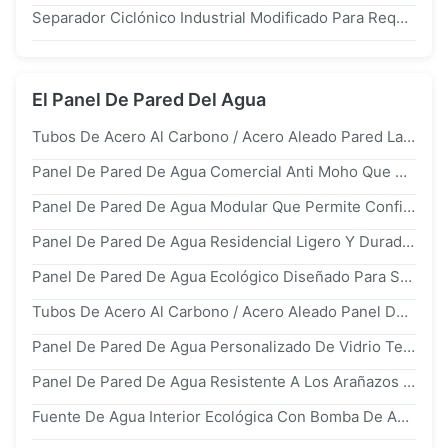
Separador Ciclónico Industrial Modificado Para Requisitos Particulares Para Las Calderas Industriales Y Las Calderas De CFB
El Panel De Pared Del Agua
Tubos De Acero Al Carbono / Acero Aleado Pared Lateral Superior Izquierda De Caldera Para Calderas Industriales Y Calderas De Centrales Eléctricas
Panel De Pared De Agua Comercial Anti Moho Que Previene El Crecimiento Microbiano Y Garantiza La Circulación De Agua Limpia En Entornos Comerciales
Panel De Pared De Agua Modular Que Permite Configuraciones Flexibles Mejorando El Atractivo Estético En Entornos Urbanos Y De Jardín
Panel De Pared De Agua Residencial Ligero Y Duradero Que Proporciona Soluciones Decorativas Interiores Y Exteriores Residenciales Duraderas
Panel De Pared De Agua Ecológico Diseñado Para Soluciones De Construcción Sostenibles Que Ofrecen Durabilidad Y Estilo Duraderos
Tubos De Acero Al Carbono / Acero Aleado Panel De Pared De Agua De Membrana Para Calderas Industriales Y Calderas De Centrales Eléctricas
Panel De Pared De Agua Personalizado De Vidrio Templado Diseñado Para Crear Elegantes Características De Agua En Entornos Corporativos Y De Hostelería
Panel De Pared De Agua Resistente A Los Arañazos Que Mantiene Su Apariencia Con El Tiempo, Ideal Para Espacios Comerciales Y Públicos De Alto Tráfico
Fuente De Agua Interior Ecológica Con Bomba De Agua Y Materiales Reciclables, Adecuada Para Proyectos De Construcción Ecológica