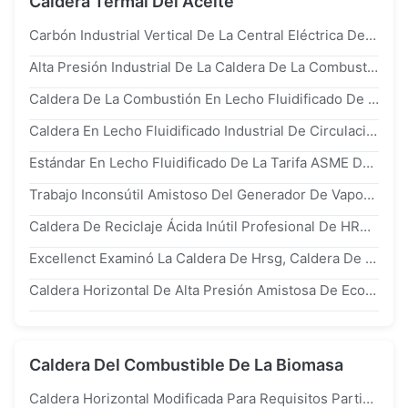
Caldera Termal Del Aceite
Carbón Industrial Vertical De La Central Eléctrica De La Caldera Del Lecho Fluidizado De Circulación CFB Encendido
Alta Presión Industrial De La Caldera De La Combustión En Lecho Fluidificado De Circulación Del Vapor
Caldera De La Combustión En Lecho Fluidificado De Circulación 130t/H/Caldera De Agua Caliente Para La Central Eléctrica
Caldera En Lecho Fluidificado Industrial De Circulación De La Eficacia Alta Para La Central Eléctrica
Estándar En Lecho Fluidificado De La Tarifa ASME De La Desulfurización De Circulación De La Caldera De La Agua Caliente CFB Alto
Trabajo Inconsútil Amistoso Del Generador De Vapor De La Recuperación De Calor De Eco Hrsg Buen Eficiente
Caldera De Reciclaje Ácida Inútil Profesional De HRSG Con Estándar Del Tablero Nacional De ASME
Excellenct Examinó La Caldera De Hrsg, Caldera De Calor Residual Con Vida De Servicio Larga
Caldera Horizontal De Alta Presión Amistosa De Eco CFB Para La Industria O La Central Eléctrica
Caldera Del Combustible De La Biomasa
Caldera Horizontal Modificada Para Requisitos Particulares De La Pelotilla De La Biomasa Para La Central Eléctrica Y La Industria