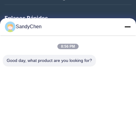
Enlaces Rápidos
SandyChen
Hogar
Productos
8:56 PM
Vídeos
Good day, what product are you looking for?
Sobre Nosotros
Viaje De La Fábrica
Control De Calidad
Pida Una Cita
Follow Us