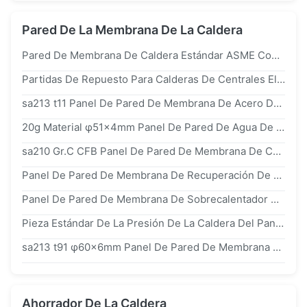
Pared De La Membrana De La Caldera
Pared De Membrana De Caldera Estándar ASME Con Tubos De Acero Al Carbono Para Recuperación De Calor Residual En Centrales Eléctricas
Partidas De Repuesto Para Calderas De Centrales Eléctricas Hojas De Paneles De Pared Pared De Membrana Estándar ASME
sa213 t11 Panel De Pared De Membrana De Acero De Aleación Con φ76 × 8 Mm Tubo De Pared Pesada, Soldadura Por Arco Sumergido + TIG Para Calderas De Centrales Eléctricas A 550 °C
20g Material φ51×4mm Panel De Pared De Agua De La Sección Modular Del Tubo De La Caldera Para Generadores De Vapor Industriales
sa210 Gr.C CFB Panel De Pared De Membrana De Caldera Con Tubo De Pared De φ63,5 × 6 Mm De Espesor Y Soldadura Por Arco Sumergido
Panel De Pared De Membrana De Recuperación De Calor De Residuos De Acero De Aleación 12Cr1MoVG φ51×5mm Para Sección De Caldera HRSG Con 540 °C
Panel De Pared De Membrana De Sobrecalentador De Acero De Aleación 15crmog Con Tubo gb5310 De φ42×4 Mm Para Aplicaciones De Calderas Industriales A 500 °C
Pieza Estándar De La Presión De La Caldera Del Panel De Pared Del Agua De La Membrana Del Ahorrador Del Acero De Carbono 20g φ38×4m M gb5310
sa213 t91 φ60×6mm Panel De Pared De Membrana De La Caldera Para Aplicaciones En Calderas Supercríticas
Ahorrador De La Caldera