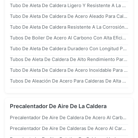
Tubo De Aleta De Caldera Ligero Y Resistente A La Corrosión Para Una Alta Eficiencia De Transferencia De Calor En Aplicaciones Industriales
Tubo De Aleta De Caldera De Acero Aleado Para Calderas De Alta Temperatura Y Presión Con Transferencia De Calor Duradera
Tubo De Aleta De Caldera Resistente A La Corrosión Con Rendimiento A Altas Temperaturas Y Diseño De Aleta Personalizable Para Una Mejor Transferencia De Calor
Tubos De Boiler De Acero Al Carbono Con Alta Eficiencia De Transferencia De Calor Y Resistencia A La Corrosión Para Aplicaciones Industriales
Tubo De Aleta De Caldera Duradero Con Longitud Personalizada Y Materiales De Alta Conductividad Para Aplicaciones De Intercambiadores De Calor Industriales
Tubos De Aleta De Caldera De Alto Rendimiento Para Una Transferencia De Calor Eficiente En Aplicaciones Industriales
Tubo De Aleta De Caldera De Acero Inoxidable Para Transferencia De Calor Duradera En Las Industrias Química Y Petroquímica
Tubos De Aleación De Acero Para Calderas De Alta Resistencia Y Resistencia A La Corrosión Para Sistemas De Calderas Industriales
Precalentador De Aire De La Caldera
Precalentador De Aire De Caldera De Acero Al Carbono iso9001 Para El Mantenimiento De Centrales Eléctricas
Precalentador De Aire De Calderas De Acero Al Carbono Con Alta Eficiencia De Transferencia De Calor