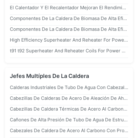
El Calentador Y El Recalentador Mejoran El Rendimiento De Las Centrales Eléctricas Con Equipos Esenciales
Componentes De La Caldera De Biomasa De Alta Eficiencia, Supercalentador De Vapor Y Recalentador
Componentes De La Caldera De Biomasa De Alta Eficiencia, Supercalentador De Vapor Y Recalentador
High Efficiency Superheater And Reheater For Power Plants
t91 t92 Superheater And Reheater Coils For Power Plant Boilers
Jefes Multíples De La Caldera
Calderas Industriales De Tubo De Agua Con Cabezales De Maniobras De 1 A 20 Toneladas Para Centrales Eléctricas
Cabezillas De Calderas De Acero De Aleación De Ahorro De Energía Con Una Eficiencia Térmica Del 92,4% Al 94,5% Para Centrales Eléctricas Industriales
Cabezillas De Caldera Térmicas De Acero Al Carbono De Alta Eficiencia Con 92,4% A 94,5% De Eficiencia Térmica En Estilo Horizontal
Cañones De Alta Presión De Tubo De Agua De Estructura De La Caldera Con Una Garantía De 1 Año Para Aplicaciones Industriales
Cabezales De Caldera De Acero Al Carbono Con Producción De Vapor Máx. 20 T/H Y Diseño De Tubos De Agua De Circulación Natural