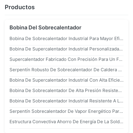
Productos
Bobina Del Sobrecalentador
Bobina De Sobrecalentador Industrial Para Mayor Eficiencia Térmica Y Resistencia A Altas Temperaturas Con Diseño Personalizable
Bobina De Supercalentador Industrial Personalizada Para Una Máxima Durabilidad En Aplicaciones Industriales De Trabajo Pesado
Supercalentador Fabricado Con Precisión Para Un Funcionamiento Estable Y Un Ahorro De Energía En Varios Tipos De Calderas
Serpentín Robusto De Sobrecalentador De Caldera Con Alta Absorción De Calor Y Resistencia A La Fatiga Térmica Para Calderas De Vapor
Bobina De Supercalentador Industrial Con Alta Eficiencia De Transferencia De Calor Y Diseño Personalizable Duradero
Bobina De Sobrecalentador De Alta Presión Resistente A La Corrosión Con Diseño Personalizado Para Aplicaciones Industriales
Bobina De Sobrecalentador Industrial Resistente A La Corrosión De Alta Presión Con Longitud Personalizable Para Calderas
Serpentín Sobrecalentador De Vapor Energético Para Máxima Transferencia De Calor Y Menor Consumo De Energía En Procesos Industriales De Alta Presión
Estructura Convectiva Ahorro De Energía De La Soldadura De La Bobina Del Sobrecalentador φ32