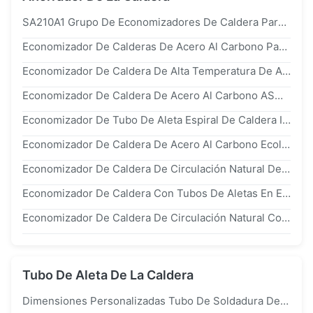
SA210A1 Grupo De Economizadores De Caldera Para Incineradores De Residuos
Economizador De Calderas De Acero Al Carbono Para Aplicaciones De Baja/Alta Presión Con Consumo De Combustible Reducido
Economizador De Caldera De Alta Temperatura De Acero Inoxidable Con Colector Para Recuperación De Calor
Economizador De Caldera De Acero Al Carbono ASME a179 Para Recuperación De Calor De Gases De Combustión De Centrales Eléctricas
Economizador De Tubo De Aleta Espiral De Caldera Industrial De Clase A Para Maximizar El Ahorro De Energía Con Un Alto Nivel De Seguridad Y Circulación Natural
Economizador De Caldera De Acero Al Carbono Ecológico Que Mejora La Eficiencia Térmica Con Un Alto Nivel De Seguridad
Economizador De Caldera De Circulación Natural De Alto Nivel De Seguridad Con Dimensiones Personalizadas Para Caldera De Calor Residual
Economizador De Caldera Con Tubos De Aletas En Espiral De Baja Presión SA-210c Para Ahorro De Energía Y Mejora Del Rendimiento De La Caldera
Economizador De Caldera De Circulación Natural Con Alto Nivel De Seguridad Y Dimensiones Personalizadas Para Aplicaciones Industriales
Tubo De Aleta De La Caldera
Dimensiones Personalizadas Tubo De Soldadura De Alta Frecuencia Con Aleta Espiral Para Recuperación De Calor E Intercambio De Calor