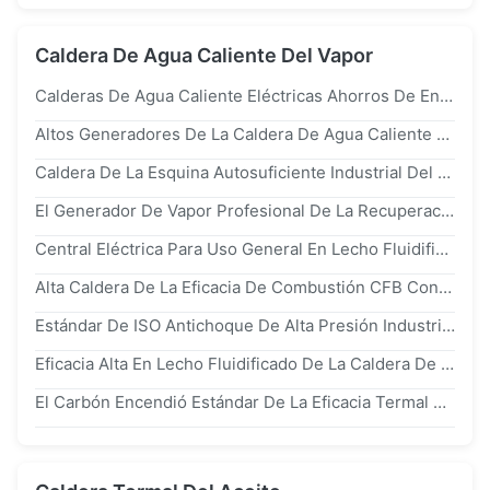
Caldera De Agua Caliente Del Vapor
Calderas De Agua Caliente Eléctricas Ahorros De Energía Del Vapor Para La Industria Y La Central Eléctrica
Altos Generadores De La Caldera De Agua Caliente Del Vapor De La Eficacia Termal Con Aceite/De Gas
Caldera De La Esquina Autosuficiente Industrial Del Tubo Con El Enfriamiento Natural De La Circulación
El Generador De Vapor Profesional De La Recuperación De Calor De La Central Eléctrica Industrial Y Cuece La Agua Al Vapor Caliente
Central Eléctrica Para Uso General En Lecho Fluidificado Industrial De La Caldera De CFB, Caldera De Vapor De Alta Presión
Alta Caldera De La Eficacia De Combustión CFB Con El Carbón/El Combustible De La Biomasa, Caldera 35t/H De La Central Eléctrica
Estándar De ISO Antichoque De Alta Presión Industrial Para Uso General Encendido Carbón De La Caldera De Agua Caliente
Eficacia Alta En Lecho Fluidificado De La Caldera De La Central Térmica De Carbón De Circulación De La Combustión
El Carbón Encendió Estándar De La Eficacia Termal ASME De La Caldera De CFB/De La Caldera Para Uso General Alto