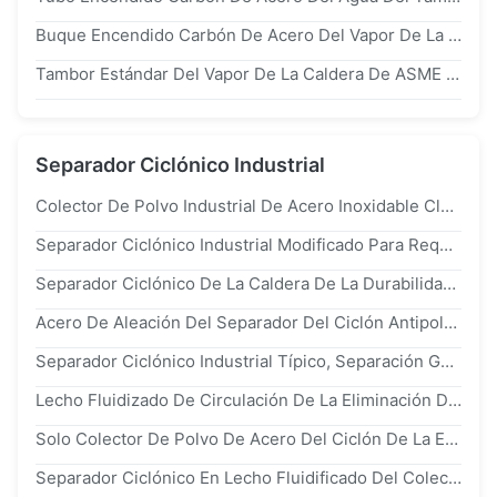
Buque Encendido Carbón De Acero Del Vapor De La Caldera De Carbono iso9001
Tambor Estándar Del Vapor De La Caldera De ASME sa516 gr70 Para Sugar Mill
Separador Ciclónico Industrial
Colector De Polvo Industrial De Acero Inoxidable Clásico De Alta Velocidad Para La Central Eléctrica
Separador Ciclónico Industrial Modificado Para Requisitos Particulares, Colector De Polvo Industrial Con Estándar Del SGS
Separador Ciclónico De La Caldera De La Durabilidad Para El Retiro De Polvo, Separador Industrial Del Polvo Del Ciclón
Acero De Aleación Del Separador Del Ciclón Antipolvo De La Caldera, Funcionamiento Del Colector De Polvo Del Ciclón Alto
Separador Ciclónico Industrial Típico, Separación Gas-Sólido Del Separador Del Ciclón Antipolvo De La Caldera
Lecho Fluidizado De Circulación De La Eliminación Del Polvo De Los Separadores Ciclónicos De Las Secciones Del Transporte Siete De La Eficacia Alta Por Separado
Solo Colector De Polvo De Acero Del Ciclón De La Eficacia Alta, Colector De Polvo Industrial Del Ciclón
Separador Ciclónico En Lecho Fluidificado Del Colector De Polvo De Circulación Para La Caldera Industrial