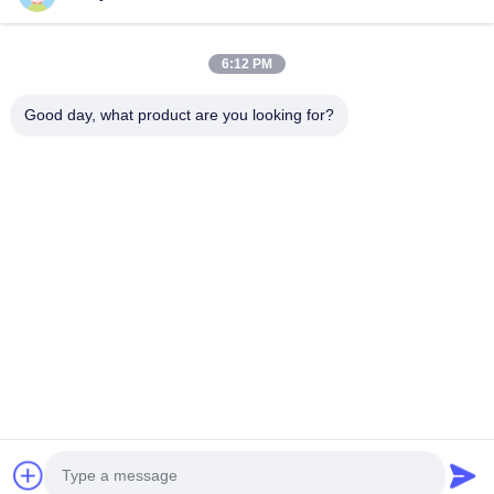
Hogar
Productos
6:12 PM
Vídeos
Good day, what product are you looking for?
Sobre Nosotros
Viaje De La Fábrica
Control De Calidad
Pida Una Cita
Follow Us
©2017- Zhangjiagang HuaDong Boiler Co., Ltd.. Todo. Todos los derechos
reservados.