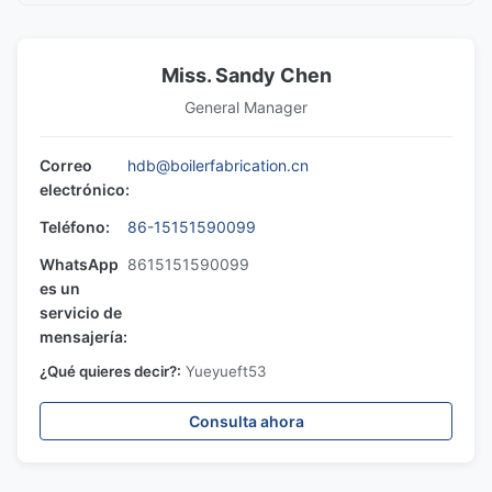
Miss. Sandy Chen
General Manager
Correo
hdb@boilerfabrication.cn
electrónico:
Teléfono:
86-15151590099
WhatsApp
8615151590099
es un
servicio de
mensajería:
¿Qué quieres decir?:
Yueyueft53
Consulta ahora