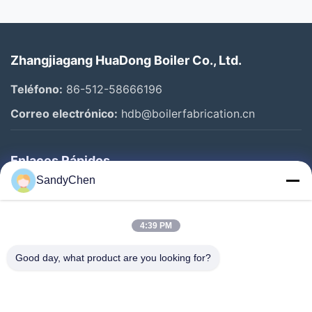
Zhangjiagang HuaDong Boiler Co., Ltd.
Teléfono:
86-512-58666196
Correo electrónico:
hdb@boilerfabrication.cn
Enlaces Rápidos
SandyChen
Hogar
Productos
4:39 PM
Vídeos
Good day, what product are you looking for?
Sobre Nosotros
Viaje De La Fábrica
Control De Calidad