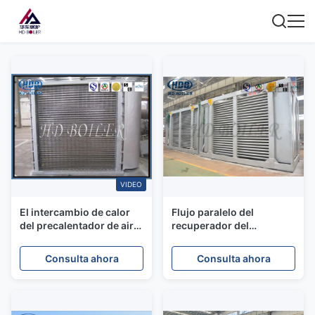
VIDEO
El intercambio de calor
Flujo paralelo del
del precalentador de aire
recuperador del
de la caldera de la planta
precalentador de aire de
de la central eléctrica de
la caldera del ISO frío
Consulta ahora
Consulta ahora
ASME pintó el
para la central eléctrica
tratamiento superficial
de acero