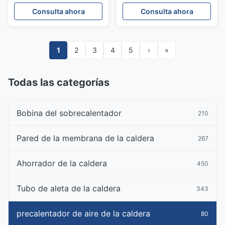
estructura compacta
en la caldera de la
Consulta ahora
Consulta ahora
estación de la planta
1
2
3
4
5
›
»
Todas las categorías
Bobina del sobrecalentador
210
Pared de la membrana de la caldera
267
Ahorrador de la caldera
450
Tubo de aleta de la caldera
343
precalentador de aire de la caldera
80