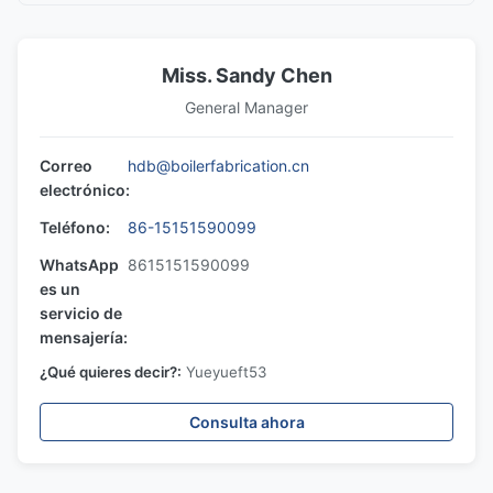
Miss. Sandy Chen
General Manager
Correo
hdb@boilerfabrication.cn
electrónico:
Teléfono:
86-15151590099
WhatsApp
8615151590099
es un
servicio de
mensajería:
¿Qué quieres decir?:
Yueyueft53
Consulta ahora