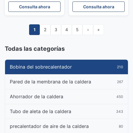
estable y un ahorro de
absorción de calor y
Consulta ahora
Consulta ahora
energía en varios tipos de
resistencia a la fatiga
calderas
térmica para calderas de
vapor
1
2
3
4
5
›
»
Todas las categorías
Bobina del sobrecalentador
210
Pared de la membrana de la caldera
267
Ahorrador de la caldera
450
Tubo de aleta de la caldera
343
precalentador de aire de la caldera
80