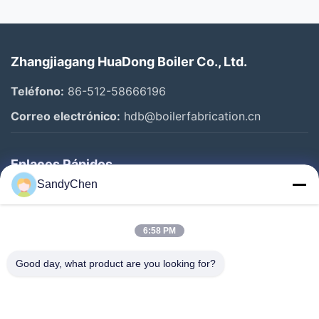
Zhangjiagang HuaDong Boiler Co., Ltd.
Teléfono:
86-512-58666196
Correo electrónico:
hdb@boilerfabrication.cn
Enlaces Rápidos
SandyChen
Hogar
Productos
6:58 PM
Vídeos
Good day, what product are you looking for?
Sobre Nosotros
Viaje De La Fábrica
Control De Calidad