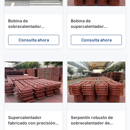
Bobina de
Bobina de
sobrecalentador
supercalentador
industrial para mayor
industrial personalizada
eficiencia térmica y
para una máxima
Consulta ahora
Consulta ahora
resistencia a altas
durabilidad en
temperaturas con diseño
aplicaciones industriales
personalizable
de trabajo pesado
Supercalentador
Serpentín robusto de
fabricado con precisión
sobrecalentador de
para un funcionamiento
caldera con alta