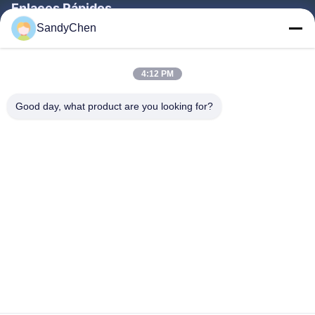
Enlaces Rápidos
SandyChen
Hogar
Productos
4:12 PM
Vídeos
Good day, what product are you looking for?
Sobre Nosotros
Viaje De La Fábrica
Control De Calidad
Pida Una Cita
Follow Us