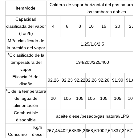
Caldera de vapor horizontal del gas natural d
ItemModel
los tambores dobles
Capacidad
clasificada del vapor
4
6
8
10
15
20
25
(Ton/h)
MPa clasificado de
1.25/1.6/2.5
la presión del vapor
℃ clasificado de la
temperatura del
194/203/225/400
vapor
Eficacia % del
92,26
92,23
92,22
92,26
92,26
91,99
91,82
diseño
℃ de la temperatura
del agua de
20
105
105
105
105
105
105
alimentación
Combustible
aceite diesel/pesado/gas natural/LPG
disponible
Kg/h
267,45
402,68
535,2
668,6
1002,6
1337,3
1671,
Consumo
diesel