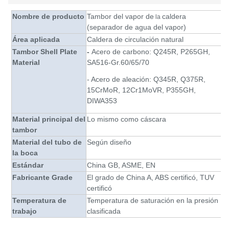
Nombre de producto
Tambor del vapor de
caldera
la
(separador de agua del vapor)
Área aplicada
Caldera de circulación natural
Tambor Shell Plate
-
Acero de carbono: Q245R, P265GH,
Material
SA516-Gr.60/65/70
- Acero de aleación: Q345R, Q375R,
15CrMoR, 12Cr1MoVR, P355GH,
DIWA353
Material principal del
Lo mismo como cáscara
tambor
Material del tubo de
Según diseño
la boca
Estándar
China GB, ASME, EN
Fabricante Grade
El grado de China A, ABS certificó, TUV
certificó
Temperatura de
Temperatura de saturación en la presión
trabajo
clasificada
Presión de
1,6 MPa ~ MPa 22,5