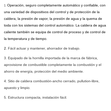
funcionamiento
Operación, seguro completamente automático y confiable, con
1.
Shell Plate
≤150 milímetro
una variedad de dispositivos del control y de protección de la
Thickness
caldera, la presión de vapor, la presión de agua y la quema de
(Grueso de pared
toda con los sistemas del control automático. La caldera de agua
del tambor)
caliente también se equipa de control de proceso y de control de
Diámetro del tambor
≤3,200 milímetro
la temperatura y de tiempo.
Longitud del tambor
≤25,000 milímetro
Soldadura
-
Shell: SMAW, SIERRA
2.
Fácil actuar y mantener, ahorrador de trabajo.
- Tubo de la boca: GTAW (TIG), SMAW
3.
Equipado de la hornilla importada de la marca de fábrica,
aprovisione de combustible completamente la combustión y el
NDT de soldadura
-
Costura longitudinal de Shell: 100% RT,
EL 100% UT
ahorro de energía, protección del medio ambiente.
-
Costura circunferencial de Shell: 100%
4.
Sitio de caldera combustión-ancho cerrado, pullution-libre,
RT, EL 15% UT
apuesto y limpio.
- Costura del ángulo del tubo de la boca:
EL 100% UT, TA 100%
5. Estructura compacta, instalación fácil.