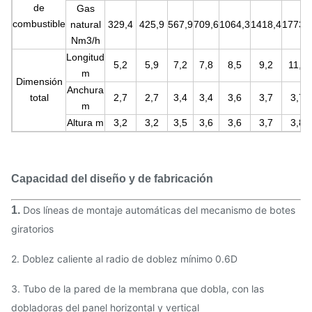
de
Gas
combustible
natural
329,4
425,9
567,9
709,6
1064,3
1418,4
1773,
Nm3/h
Longitud
5,2
5,9
7,2
7,8
8,5
9,2
11,4
m
Dimensión
Anchura
total
2,7
2,7
3,4
3,4
3,6
3,7
3,7
m
Altura m
3,2
3,2
3,5
3,6
3,6
3,7
3,8
Capacidad del diseño y de fabricación
1.
Dos líneas de montaje automáticas del mecanismo de botes
giratorios
2. Doblez caliente al radio de doblez mínimo 0.6D
3. Tubo de la pared de la membrana que dobla, con las
dobladoras del panel horizontal y vertical