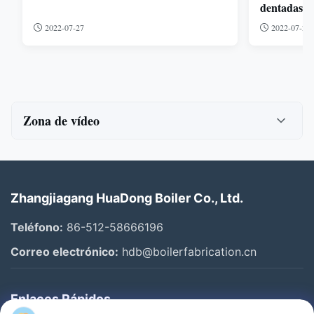
dentadas.
2022-07-27
2022-07-27
Zona de vídeo
Todos los vídeos
Boiler Fin Tube
Zhangjiagang HuaDong Boiler Co., Ltd.
Superheater And Reheater
Teléfono:
86-512-58666196
Boiler Economizer
Correo electrónico:
hdb@boilerfabrication.cn
Waterwall Panels
Enlaces Rápidos