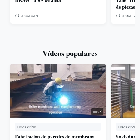
de piezas d
2026-06-09
2026-01-05
Vídeos populares
00:25
Otros vídeos
Otros vídeos
Fabricación de paredes de membrana
Soldadura y