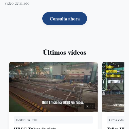
video detallado.
Consulta ahora
Últimos vídeos
00:17
Boiler Fin Tube
Otros vídeos
HRSG Tubos de aleta
Taller HD 