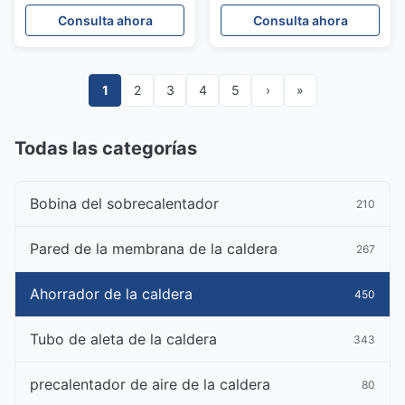
recuperación de calor de
maximizar el ahorro de
Consulta ahora
Consulta ahora
gases de combustión de
energía con un alto nivel
centrales eléctricas
de seguridad y
circulación natural
1
2
3
4
5
›
»
Todas las categorías
Bobina del sobrecalentador
210
Pared de la membrana de la caldera
267
Ahorrador de la caldera
450
Tubo de aleta de la caldera
343
precalentador de aire de la caldera
80