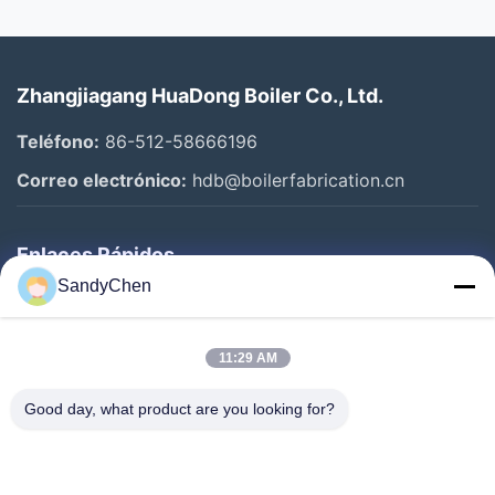
Zhangjiagang HuaDong Boiler Co., Ltd.
Teléfono:
86-512-58666196
Correo electrónico:
hdb@boilerfabrication.cn
Enlaces Rápidos
SandyChen
Hogar
Productos
11:29 AM
Vídeos
Good day, what product are you looking for?
Sobre Nosotros
Viaje De La Fábrica
Control De Calidad