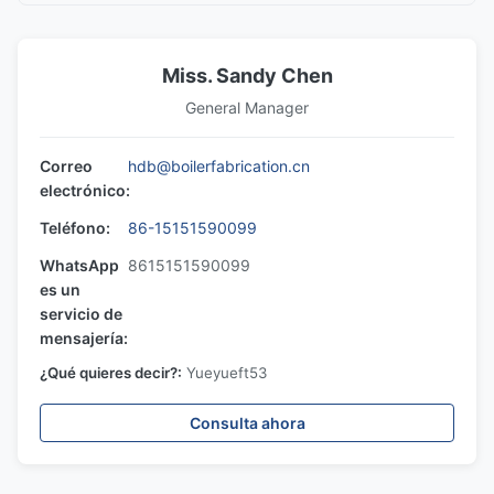
Miss. Sandy Chen
General Manager
Correo
hdb@boilerfabrication.cn
electrónico:
Teléfono:
86-15151590099
WhatsApp
8615151590099
es un
servicio de
mensajería:
¿Qué quieres decir?:
Yueyueft53
Consulta ahora