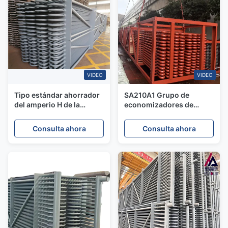
VIDEO
VIDEO
Tipo estándar ahorrador
SA210A1 Grupo de
del amperio H de la
economizadores de
caldera con el codo del
caldera para
jefe
incineradores de
Consulta ahora
Consulta ahora
residuos