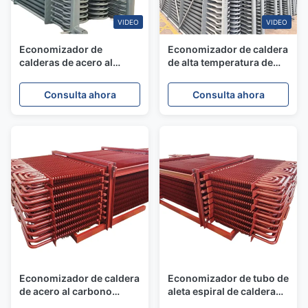
VIDEO
VIDEO
Economizador de
Economizador de caldera
calderas de acero al
de alta temperatura de
carbono para
acero inoxidable con
aplicaciones de baja/alta
colector para
Consulta ahora
Consulta ahora
presión con consumo de
recuperación de calor
combustible reducido
Economizador de caldera
Economizador de tubo de
de acero al carbono
aleta espiral de caldera
ASME A179 para
industrial de clase A para