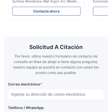
Surface Membrane Wall Argon Arc Welding
Economizer 
For Biomass Boiler Product Introduction
Product Des
Water wall panels with pins usually laid
is a device 
Contacta ahora
vertically on the inner wall of the furnace
industrial bo
wall, it is mainly used to absorb the radiant
of the flue 
heat emitted by the flame and high-
the feed wa
temperature flue gas in the furnace.It is
fuel consum
the main type of evaporating heating
the flue gas
surface of all kinds of modern boilers and
energy savi
the basic component of boiler water
at the same
Solicitud A Citación
circulation loop.Because of both cooling
protection 
Por favor, utilice nuestro formulario de contacto de
consulta en línea de abajo si tiene alguna pregunta,
nuestro equipo se pondrá en contacto con usted tan
pronto como sea posible.
Correo electrónico
*
Teléfono / WhatsApp