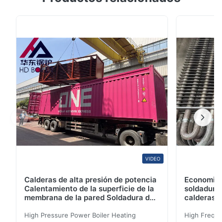
eléctrica CFB con la certificación de ASTM
Descripción de producto Un tambor del vapor es una
característica estándar de una caldera de haz de
tubos. Es un depósito del agua/del vapor en el ...
VIDEO
Calderas de alta presión de potencia
Economiza
Calentamiento de la superficie de la
soldadura 
membrana de la pared Soldadura de
calderas d
arco de argón para calderas de
ASME
biomasa
High Pressure Power Boiler Heating
High Freque