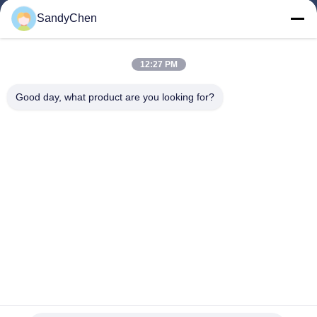
SandyChen
Hogar
Productos
12:27 PM
Vídeos
Good day, what product are you looking for?
Sobre Nosotros
Viaje De La Fábrica
Control De Calidad
Pida Una Cita
Follow Us