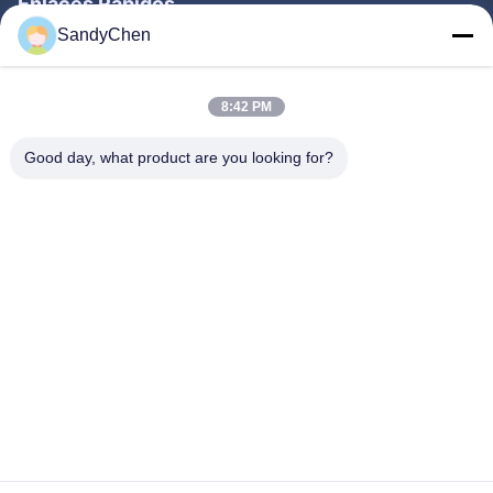
Enlaces Rápidos
SandyChen
Hogar
Productos
8:42 PM
Vídeos
Good day, what product are you looking for?
Sobre Nosotros
Viaje De La Fábrica
Control De Calidad
Pida Una Cita
Follow Us