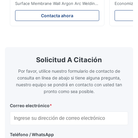
Surface Membrane Wall Argon Arc Welding
Economizer 
For Biomass Boiler Product Introduction
Product Des
Water wall panels with pins usually laid
is a device 
Contacta ahora
vertically on the inner wall of the furnace
industrial bo
wall, it is mainly used to absorb the radiant
of the flue 
heat emitted by the flame and high-
the feed wa
temperature flue gas in the furnace.It is
fuel consum
the main type of evaporating heating
the flue gas
surface of all kinds of modern boilers and
energy savi
the basic component of boiler water
at the same
Solicitud A Citación
circulation loop.Because of both cooling
protection 
Por favor, utilice nuestro formulario de contacto de
consulta en línea de abajo si tiene alguna pregunta,
nuestro equipo se pondrá en contacto con usted tan
pronto como sea posible.
Correo electrónico
*
Teléfono / WhatsApp