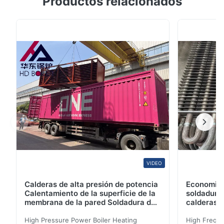
Productos relacionados
Certificación ASME Introducción El tubo de aletas en
forma de H también se conoce como el tubo de aletas
en forma de H, también conocido como el tubo de
aletas de mariposa.Se trata de soldar simétricamente
...
VIDEO
Calderas de alta presión de potencia
Economiza
Calentamiento de la superficie de la
soldadura 
membrana de la pared Soldadura de
calderas d
arco de argón para calderas de
ASME
biomasa
High Pressure Power Boiler Heating
High Freque