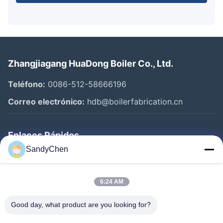
Zhangjiagang HuaDong Boiler Co., Ltd.
Teléfono:
0086-512-58666196
Correo electrónico:
hdb@boilerfabrication.cn
Enlaces Rápidos
SandyChen
Hogar
Productos
6:24 AM
Vídeos
Good day, what product are you looking for?
Sobre Nosotros