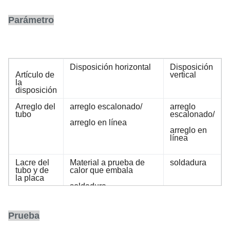
Parámetro
Disposición horizontal
Disposición
Artículo de
vertical
la
disposición
Arreglo del
arreglo escalonado/
arreglo
tubo
escalonado/
arreglo en línea
arreglo en
línea
Lacre del
Material a prueba de
soldadura
tubo y de
calor que embala
la placa
soldadura
el Anti-
a, cuando el gas friega el tubo externo,
Prueba
llevar
acogiendo con satisfacción los tubos
de humo tiene teja protectora