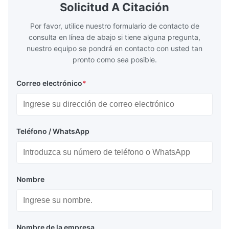
the basic component of boiler water
at the same
Solicitud A Citación
circulation loop.Because of both cooling
protection 
Por favor, utilice nuestro formulario de contacto de
consulta en línea de abajo si tiene alguna pregunta,
nuestro equipo se pondrá en contacto con usted tan
pronto como sea posible.
Correo electrónico
*
Teléfono / WhatsApp
Nombre
Nombre de la empresa