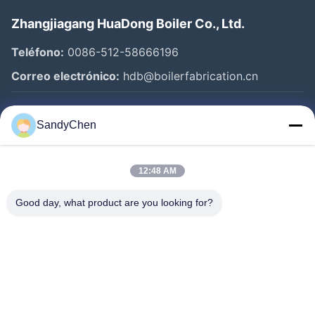
Zhangjiagang HuaDong Boiler Co., Ltd.
Teléfono:
0086-512-58666196
Correo electrónico:
hdb@boilerfabrication.cn
Enlaces Rápidos
SandyChen
Hogar
12:48 AM
Productos
Vídeos
Good day, what product are you looking for?
Sobre Nosotros
Viaje De La Fábrica
Control De Calidad
Pida Una Cita