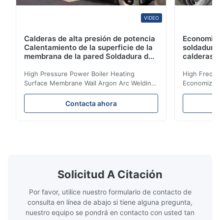
VIDEO
Calderas de alta presión de potencia
Economiza
Calentamiento de la superficie de la
soldadura 
membrana de la pared Soldadura de
calderas d
arco de argón para calderas de
ASME
biomasa
High Pressure Power Boiler Heating
High Freque
Surface Membrane Wall Argon Arc Welding
Economizer 
For Biomass Boiler Product Introduction
Product Des
Water wall panels with pins usually laid
is a device 
Contacta ahora
vertically on the inner wall of the furnace
industrial bo
wall, it is mainly used to absorb the radiant
of the flue 
heat emitted by the flame and high-
the feed wa
temperature flue gas in the furnace.It is
fuel consum
the main type of evaporating heating
the flue gas
surface of all kinds of modern boilers and
energy savi
the basic component of boiler water
at the same
Solicitud A Citación
circulation loop.Because of both cooling
protection 
Por favor, utilice nuestro formulario de contacto de
consulta en línea de abajo si tiene alguna pregunta,
nuestro equipo se pondrá en contacto con usted tan