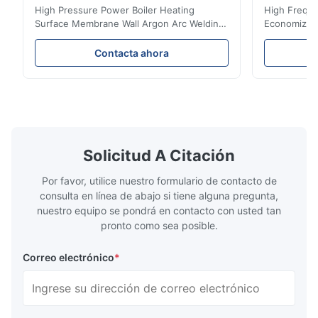
biomasa
High Pressure Power Boiler Heating
High Freque
Surface Membrane Wall Argon Arc Welding
Economizer 
For Biomass Boiler Product Introduction
Product Des
Water wall panels with pins usually laid
is a device 
Contacta ahora
vertically on the inner wall of the furnace
industrial bo
wall, it is mainly used to absorb the radiant
of the flue 
heat emitted by the flame and high-
the feed wa
temperature flue gas in the furnace.It is
fuel consum
the main type of evaporating heating
the flue gas
surface of all kinds of modern boilers and
energy savi
the basic component of boiler water
at the same
Solicitud A Citación
circulation loop.Because of both cooling
protection 
Por favor, utilice nuestro formulario de contacto de
consulta en línea de abajo si tiene alguna pregunta,
nuestro equipo se pondrá en contacto con usted tan
pronto como sea posible.
Correo electrónico
*