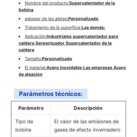
Nombre del producto:
Supercalentador de la
bobina
espesor de las aletas:
Personalizado
Tratamiento de la superficie:
Las demás:
Aplicación:
Industriales
,
supercalentador para
caldera
,
Serpentuador
,
Supercalentador de la
caldera
Tamaño:
Personalizado
El material:
Acero inoxidable
,
Las empresas
,
Acero
de aleación
Parámetros técnicos:
Parámetro
Descripción
Tipo de
El valor de las emisiones de
bobina
gases de efecto invernadero