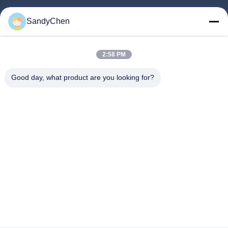
Enlaces Rápidos
SandyChen
Hogar
2:58 PM
Productos
Vídeos
Good day, what product are you looking for?
Sobre Nosotros
Viaje De La Fábrica
Control De Calidad
Pida Una Cita
Follow Us