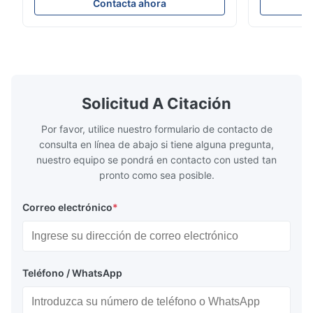
Water wall panels with pins usually laid
is a device 
Contacta ahora
vertically on the inner wall of the furnace
industrial bo
wall, it is mainly used to absorb the radiant
of the flue 
heat emitted by the flame and high-
the feed wa
temperature flue gas in the furnace.It is
fuel consum
the main type of evaporating heating
the flue gas
surface of all kinds of modern boilers and
energy savi
the basic component of boiler water
at the same
Solicitud A Citación
circulation loop.Because of both cooling
protection 
Por favor, utilice nuestro formulario de contacto de
consulta en línea de abajo si tiene alguna pregunta,
nuestro equipo se pondrá en contacto con usted tan
pronto como sea posible.
Correo electrónico
*
Teléfono / WhatsApp