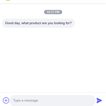
Productos
10:17 PM
Vídeos
Good day, what product are you looking for?
Sobre Nosotros
Viaje De La Fábrica
Control De Calidad
Pida Una Cita
Follow Us
©2017- Zhangjiagang HuaDong Boiler Co., Ltd.. Todo. Todos los derechos
reservados.