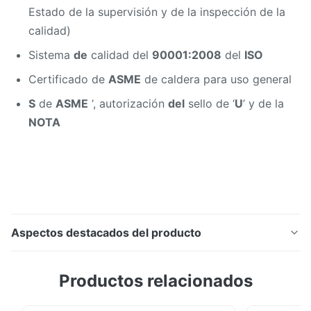
Estado de
la
supervisión y de
la
inspección de
la
calidad)
Sistema
de
calidad del
90001:2008
del
ISO
Certificado de
ASME
de caldera para uso general
S
de
ASME
‘, autorización
del
sello de ‘
U
’ y de
la
NOTA
Aspectos destacados del producto
Ahorrador industrial de soldadura de alta frecuencia
Productos relacionados
ASME de la caldera del tubo de aleta de la
recuperación de calor residual H Características de