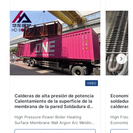
funcionamiento: 1. Funcionamiento antiusura excelente
2. Menos ensuciando 3. Espacio compacto 4. Juntas
soldadas con autógena menos 5. Estabilidad Par...
VIDEO
Calderas de alta presión de potencia
Economiza
Calentamiento de la superficie de la
soldadura 
membrana de la pared Soldadura de
calderas d
arco de argón para calderas de
ASME
biomasa
High Pressure Power Boiler Heating
High Freque
Surface Membrane Wall Argon Arc Welding
Economizer 
For Biomass Boiler Product Introduction
Product Des