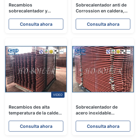
Recambios
Sobrecalentador anti de
sobrecalentador y
Corrossion en caldera,
recalentador de la
tubos y recalentador de
caldera de la central
los tubos en central
Consulta ahora
Consulta ahora
eléctrica de acero de
térmico
carbono
VIDEO
Recambios des alta
Sobrecalentador de
temperatura de la caldera
acero inoxidable
del tubo de las bobinas
estándar del tubo de
del sobrecalentador y del
caldera de ASME y
Consulta ahora
Consulta ahora
recalentador del acero de
central eléctrica de la
carbono en central
utilidad/del recalentador