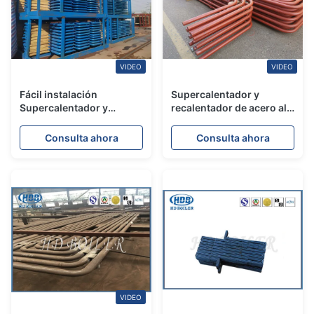
VIDEO
VIDEO
Fácil instalación
Supercalentador y
Supercalentador y
recalentador de acero al
Recalentador para la
carbono para
incineración de calor
especificaciones
Consulta ahora
Consulta ahora
residual de las centrales
personalizadas de
eléctricas
centrales eléctricas
VIDEO