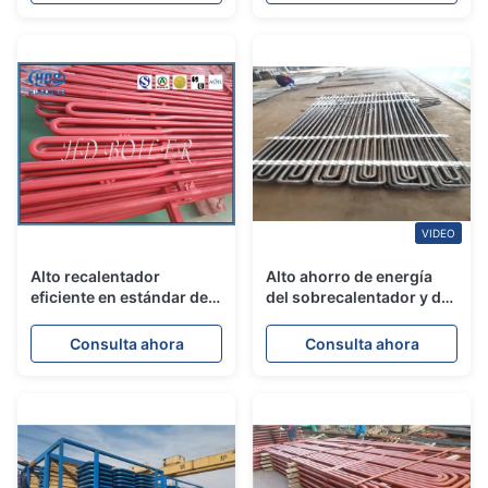
VIDEO
Alto recalentador
Alto ahorro de energía
eficiente en estándar del
del sobrecalentador y del
cambiador de calor de la
recalentador eficiente en
central térmico ASME
acero inoxidable de la
Consulta ahora
Consulta ahora
central eléctrica