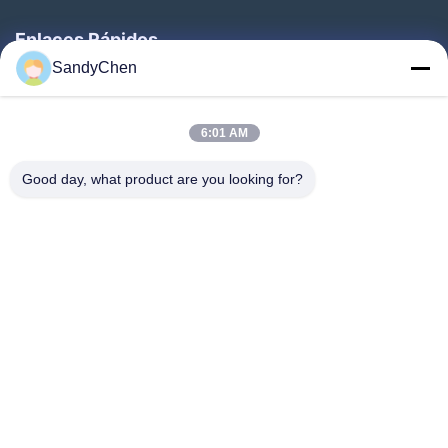
Enlaces Rápidos
SandyChen
Hogar
Productos
6:01 AM
Vídeos
Good day, what product are you looking for?
Sobre Nosotros
Viaje De La Fábrica
Control De Calidad
Pida Una Cita
Follow Us