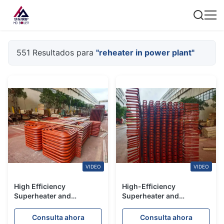
551 Resultados para
"reheater in power plant"
VIDEO
VIDEO
High Efficiency
High-Efficiency
Superheater and
Superheater and
Reheater for Power
Reheater for Power
Plants
Stations
Consulta ahora
Consulta ahora