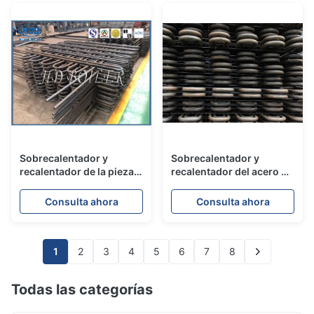
térmico
usando
Sobrecalentador y
Sobrecalentador y
recalentador de la pieza
recalentador del acero de
del intercambio de calor
carbono de las piezas de
para la caldera de la
la caldera del intercambio
Consulta ahora
Consulta ahora
planta de Industrail
de calor para las calderas
de CFB en central
eléctrica
1
2
3
4
5
6
7
8
Todas las categorías