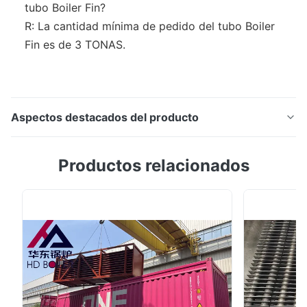
tubo Boiler Fin?
R: La cantidad mínima de pedido del tubo Boiler
Fin es de 3 TONAS.
Aspectos destacados del producto
Descripción del producto:El tubo de aleta de caldera
Productos relacionados
es un tipo de tubo de aleta de intercambiador de calor
que generalmente está hecho de acero al
carbono.También tiene varios tipos de tratamientos de
superficie, como el decapado, el chorro de arena, la
galvanización, etc., y puede cumplir con ...