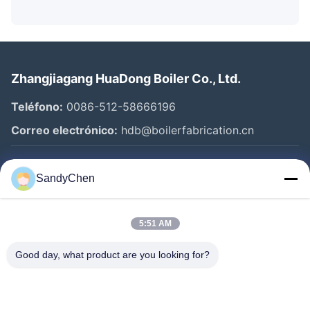
Zhangjiagang HuaDong Boiler Co., Ltd.
Teléfono:
0086-512-58666196
Correo electrónico:
hdb@boilerfabrication.cn
Enlaces Rápidos
SandyChen
Hogar
5:51 AM
Productos
Vídeos
Good day, what product are you looking for?
Sobre Nosotros
Viaje De La Fábrica