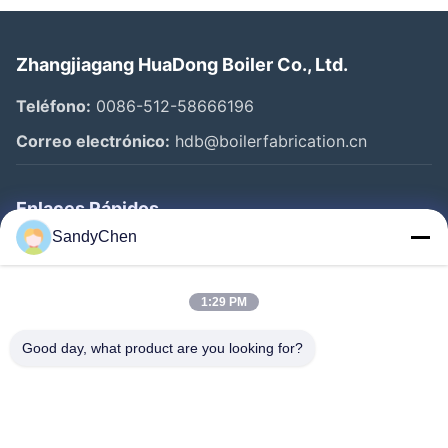
Zhangjiagang HuaDong Boiler Co., Ltd.
Teléfono:
0086-512-58666196
Correo electrónico:
hdb@boilerfabrication.cn
Enlaces Rápidos
SandyChen
Hogar
Productos
1:29 PM
Vídeos
Good day, what product are you looking for?
Sobre Nosotros
Viaje De La Fábrica
Control De Calidad