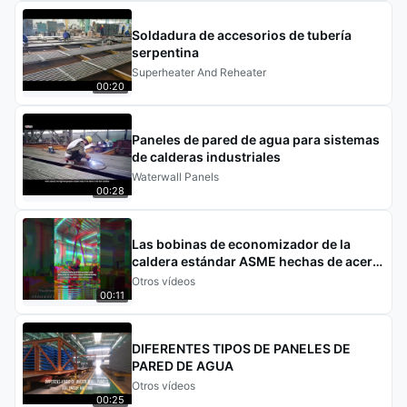
Soldadura de accesorios de tubería
serpentina
Superheater And Reheater
00:20
Paneles de pared de agua para sistemas
de calderas industriales
Waterwall Panels
00:28
Las bobinas de economizador de la
caldera estándar ASME hechas de acero
al carbono con escudos y esposas
Otros vídeos
00:11
DIFERENTES TIPOS DE PANELES DE
PARED DE AGUA
Otros vídeos
00:25