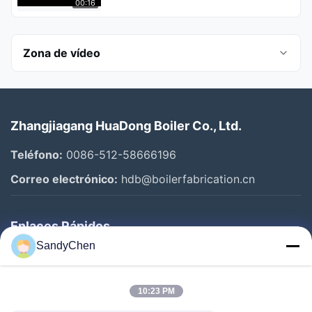
00:16
Zona de vídeo
Todos los vídeos
Zhangjiagang HuaDong Boiler Co., Ltd.
Boiler Fin Tube
Teléfono:
0086-512-58666196
Superheater And Reheater
Correo electrónico:
hdb@boilerfabrication.cn
Boiler Economizer
Enlaces Rápidos
Waterwall Panels
SandyChen
Hogar
Boiler Steam Drum
Productos
10:23 PM
Manifold Header
Vídeos