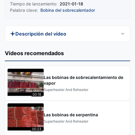
Tiempo de lanzamiento:
2021-01-18
Palabra clave:
Bobina del sobrecalentador
Descripción del vídeo
Descubra el serpentín recalentador de calderas
Vídeos recomendados
de centrales eléctricas de Circulación Natural en
acero al carbono, un dispositivo de intercambio
de calor de alto rendimiento diseñado para
Las bobinas de sobrecalentamiento de
calderas de centrales eléctricas. Este video cubre
vapor
Superheater And Reheater
el ensamblaje y la soldadura de
00:16
sobrecalentadores, mostrando sus materiales
duraderos, principios de funcionamiento
Las bobinas de serpentina
eficientes y aplicaciones para mejorar la
Superheater And Reheater
eficiencia térmica.
00:23